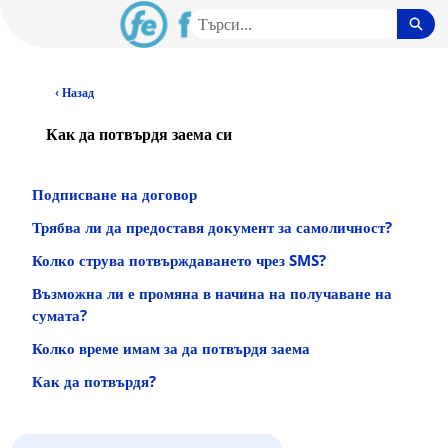
Пропускане
Тър
до
основното
BG Community – Начало
съдържание
‹ Назад
Как да потвърдя заема си
Подписване на договор
Трябва ли да предоставя документ за самоличност?
Колко струва потвърждаването чрез SMS?
Възможна ли е промяна в начина на получаване на
сумата?
Колко време имам за да потвърдя заема
Как да потвърдя?