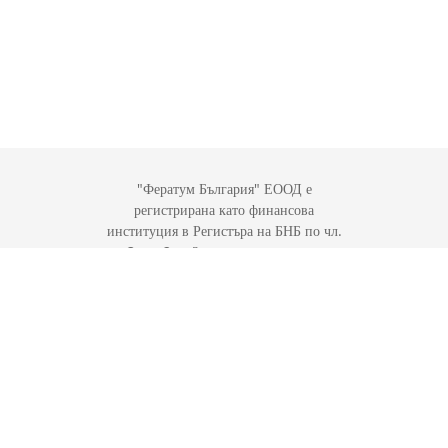
"Фератум България" ЕООД е
регистрирана като финансова
институция в Регистъра на БНБ по чл.
3, ал. 2 от Закона за кредитните
институции под номер BGR00055;
адрес на регистрация България, София,
1712, Ж.К. Младост 3, Бул. Ал.
Малинов 51, Вх. А, Ет. 9, Офис 20 и e
член на Асоциацията за отговорно
небанково кредитиране (АОНК)